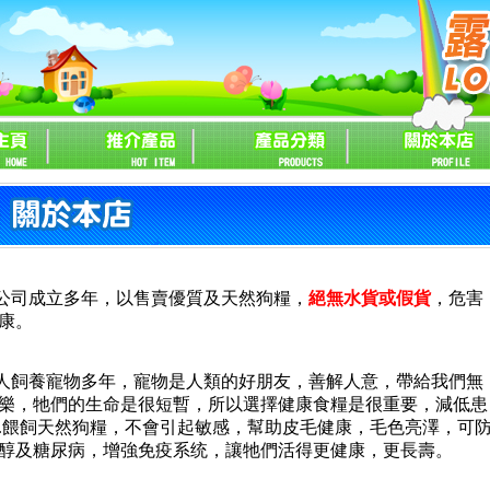
公司成立多年，以售賣優質及天然狗糧，
絕無水貨或假貨
，危害
康
。
人飼養寵物多年，寵物是人類的好朋友，善解人意，帶給我們無
樂，牠們的生命是很短暫，所以選擇健康食糧是很重要，減低患
.
餵飼天然狗糧，不會引起敏感，幫助皮毛健康，毛色亮澤，可
醇及糖尿病，增強免疫系统，讓牠們活得更健康，更長壽
。