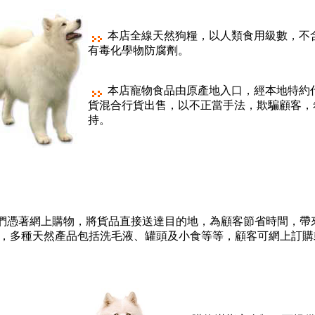
本店全線天然狗糧，以人類食用級數，不
有毒化學物防腐劑
。
本店寵物食品由原產地入口，經本地特約
貨混合行貨出售，以不正當手法，欺騙顧客，
持
。
們憑著網上購物，將貨品直接送達目的地，為顧客節省時間，帶
，
多種天然產品包括洗毛液
、
罐頭及小食
等等
，
顧客可網上訂購