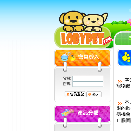
名稱:
本
密碼:
寵物健
本
限的歡
病機會
止膽固