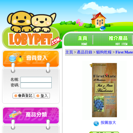
主頁
>
產品目錄
>
貓狗乾糧
>
First Mate
名稱:
密碼:
按圖放大