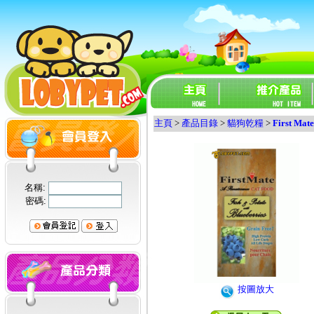
主頁
>
產品目錄
>
貓狗乾糧
>
First Mate
名稱:
密碼:
按圖放大