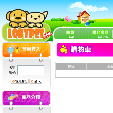
刪除
產
名稱:
密碼: